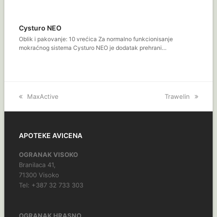
Cysturo NEO
Oblik i pakovanje: 10 vrećica Za normalno funkcionisanje
mokraćnog sistema Cysturo NEO je dodatak prehrani…
previous
MaxActive
next
Trawelin
post:
post:
APOTEKE AVICENA
OGRANAK VISOKO
Branilaca 41,
71300 Visoko
Tel: +387 32 733 303
OGRANAK HRASNO