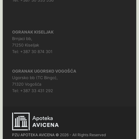
OGRANAK KISELJAK
Brnjaci bb,
71250 Kiseljak
Tel: +387 30 874 301
OGRANAK UGORSKO VOGOŠĆA
Ugorsko bb (TC Bingo),
71320 Vogošća
Tel: +387 33 431 292
PZU APOTEKA AVICENA ©
2026 - All Rights Reserved