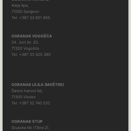
Aleja lipa,
71000 Sarajevo
Tel: +387 33 651 905
OGRANAK VOGOŠĆA
24. Juni br. 20,
71320 Vogošća
Tel: +387 33 425 380
OGRANAK LEJLA (MOŠTRE)
Šareni hanovi bb,
71300 Visoko
Tel: +387 32 740 533
OGRANAK STUP
Stupska bb (Tibra 2),