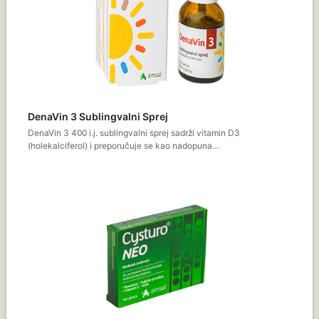
DenaVin 3 Sublingvalni Sprej
DenaVin 3 400 i.j. sublingvalni sprej sadrži vitamin D3
(holekalciferol) i preporučuje se kao nadopuna…