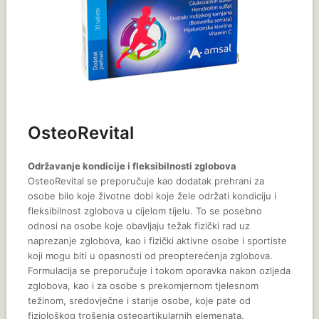
OsteoRevital
Održavanje kondicije i fleksibilnosti zglobova
OsteoRevital se preporučuje kao dodatak prehrani za
osobe bilo koje životne dobi koje žele održati kondiciju i
fleksibilnost zglobova u cijelom tijelu. To se posebno
odnosi na osobe koje obavljaju težak fizički rad uz
naprezanje zglobova, kao i fizički aktivne osobe i sportiste
koji mogu biti u opasnosti od preopterećenja zglobova.
Formulacija se preporučuje i tokom oporavka nakon ozljeda
zglobova, kao i za osobe s prekomjernom tjelesnom
težinom, sredovječne i starije osobe, koje pate od
fiziološkog trošenja osteoartikularnih elemenata.