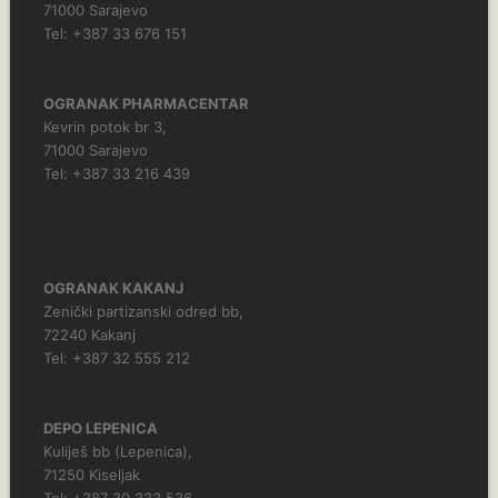
71000 Sarajevo
Tel: +387 33 676 151
OGRANAK PHARMACENTAR
Kevrin potok br 3,
71000 Sarajevo
Tel: +387 33 216 439
OGRANAK KAKANJ
Zenički partizanski odred bb,
72240 Kakanj
Tel: +387 32 555 212
DEPO LEPENICA
Kuliješ bb (Lepenica),
71250 Kiseljak
Tel: +387 30 333 536