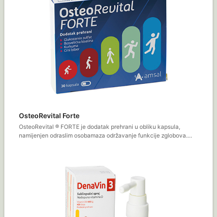
OsteoRevital Forte
OsteoRevital ® FORTE je dodatak prehrani u obliku kapsula,
namijenjen odraslim osobamaza održavanje funkcije zglobova.…