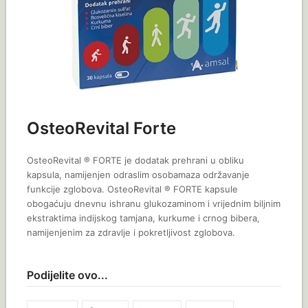
OsteoRevital Forte
OsteoRevital ® FORTE je dodatak prehrani u obliku
kapsula, namijenjen odraslim osobamaza održavanje
funkcije zglobova. OsteoRevital ® FORTE kapsule
obogaćuju dnevnu ishranu glukozaminom i vrijednim biljnim
ekstraktima indijskog tamjana, kurkume i crnog bibera,
namijenjenim za zdravlje i pokretljivost zglobova.
Podijelite ovo...