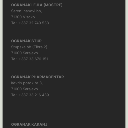
OGRANAK LEJLA (MOŠTRE)
Šareni hanovi bb,
71300 Visoko
Tel: +387 32 740 533
OGRANAK STUP
Stupska bb (Tibra 2),
71000 Sarajevo
Tel: +387 33 676 151
OGRANAK PHARMACENTAR
Kevrin potok br 3,
71000 Sarajevo
Tel: +387 33 216 439
OGRANAK KAKANJ