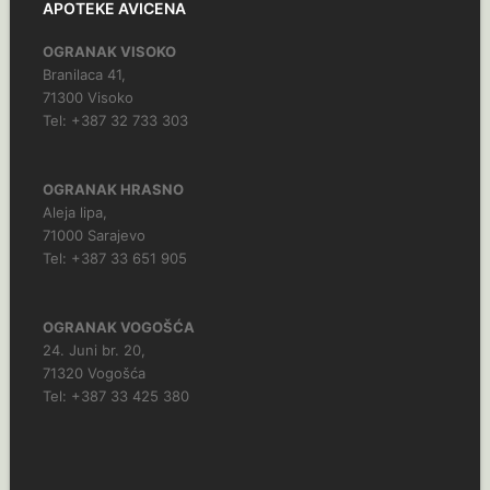
APOTEKE AVICENA
OGRANAK VISOKO
Branilaca 41,
71300 Visoko
Tel: +387 32 733 303
OGRANAK HRASNO
Aleja lipa,
71000 Sarajevo
Tel: +387 33 651 905
OGRANAK VOGOŠĆA
24. Juni br. 20,
71320 Vogošća
Tel: +387 33 425 380