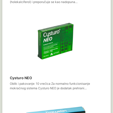
(holekalciferol) i preporučuje se kao nadopuna…
Cysturo NEO
Oblik i pakovanje: 10 vrećica Za normalno funkcionisanje
mokraćnog sistema Cysturo NEO je dodatak prehrani…