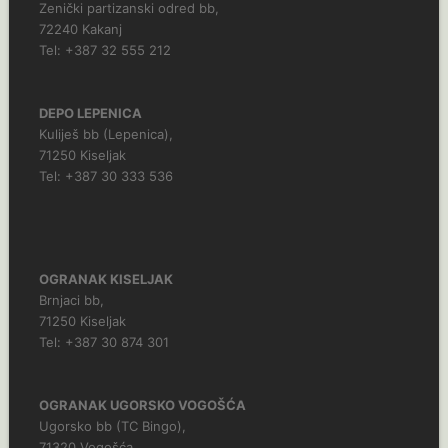
Zenički partizanski odred bb,
72240 Kakanj
Tel: +387 32 555 212
DEPO LEPENICA
Kuliješ bb (Lepenica),
71250 Kiseljak
Tel: +387 30 333 536
OGRANAK KISELJAK
Brnjaci bb,
71250 Kiseljak
Tel: +387 30 874 301
OGRANAK UGORSKO VOGOŠĆA
Ugorsko bb (TC Bingo),
71320 Vogošća