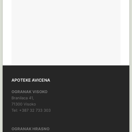
APOTEKE AVICENA
OGRANAK VISOKO
Branilaca 41,
71300 Visoko
Tel: +387 32 733 303
OGRANAK HRASNO