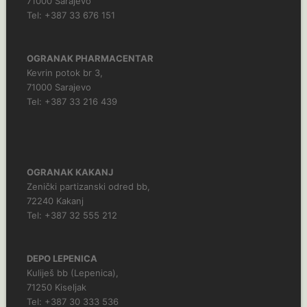
71000 Sarajevo
Tel: +387 33 676 151
OGRANAK PHARMACENTAR
Kevrin potok br 3,
71000 Sarajevo
Tel: +387 33 216 439
OGRANAK KAKANJ
Zenički partizanski odred bb,
72240 Kakanj
Tel: +387 32 555 212
DEPO LEPENICA
Kuliješ bb (Lepenica),
71250 Kiseljak
Tel: +387 30 333 536