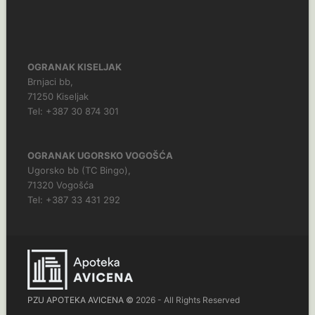
OGRANAK KISELJAK
Brnjaci bb,
71250 Kiseljak
Tel: +387 30 874 301
OGRANAK UGORSKO VOGOŠĆA
Ugorsko bb (TC Bingo),
71320 Vogošća
Tel: +387 33 431 292
PZU APOTEKA AVICENA ©
2026 - All Rights Reserved