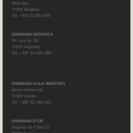
Aleja lipa,
71000 Sarajevo
Tel: +387 33 651 905
OGRANAK VOGOŠĆA
24. Juni br. 20,
71320 Vogošća
Tel: +387 33 425 380
OGRANAK LEJLA (MOŠTRE)
Šareni hanovi bb,
71300 Visoko
Tel: +387 32 740 533
OGRANAK STUP
Stupska bb (Tibra 2),